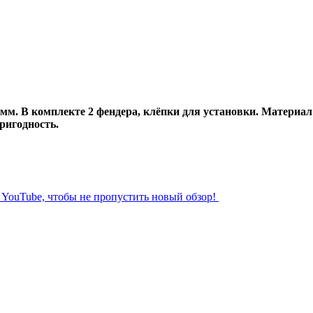
м. В комплекте 2 фендера, клёпки для установки. Материал:
ригодность.
л YouTube, чтобы не пропустить новый обзор!