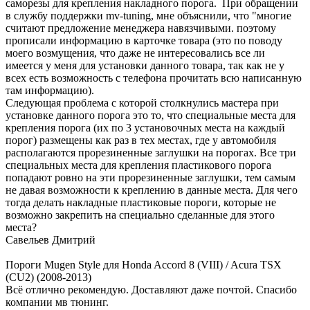
саморезы для крепления накладного порога. При обращении
в службу поддержки mv-tuning, мне объяснили, что "многие
считают предложение менеджера навязчивыми. поэтому
прописали информацию в карточке товара (это по поводу
моего возмущения, что даже не интересовались все ли
имеется у меня для установки данного товара, так как не у
всех есть возможность с телефона прочитать всю написанную
там информацию).
Следующая проблема с которой столкнулись мастера при
установке данного порога это то, что специальные места для
крепления порога (их по 3 установочных места на каждый
порог) размещены как раз в тех местах, где у автомобиля
располагаются прорезиненные заглушки на порогах. Все три
специальных места для крепления пластикового порога
попадают ровно на эти прорезиненные заглушки, тем самым
не давая возможности к креплению в данные места. Для чего
тогда делать накладные пластиковые пороги, которые не
возможно закрепить на специально сделанные для этого
места?
Савельев Дмитрий
Пороги Mugen Style для Honda Accord 8 (VIII) / Acura TSX
(CU2) (2008-2013)
Всё отлично рекомендую. Доставляют даже почтой. Спасибо
компании мв тюнинг.