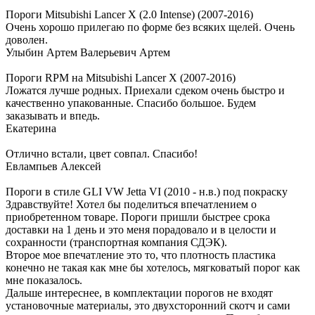
Пороги Mitsubishi Lancer X (2.0 Intense) (2007-2016)
Очень хорошо прилегаю по форме без всяких щелей. Очень
доволен.
Улыбин Артем Валерьевич Артем
Пороги RPM на Mitsubishi Lancer X (2007-2016)
Ложатся лучше родных. Приехали сдеком очень быстро и
качественно упакованные. Спасибо большое. Будем
заказывать и впедь.
Екатерина
Отлично встали, цвет совпал. Спасибо!
Евлампьев Алексей
Пороги в стиле GLI VW Jetta VI (2010 - н.в.) под покраску
Здравствуйте! Хотел бы поделиться впечатлением о
приобретенном товаре. Пороги пришли быстрее срока
доставки на 1 день и это меня порадовало и в целости и
сохранности (транспортная компания СДЭК).
Второе мое впечатление это то, что плотность пластика
конечно не такая как мне бы хотелось, мягковатый порог как
мне показалось.
Дальше интереснее, в комплектации порогов не входят
установочные материалы, это двухсторонний скотч и сами