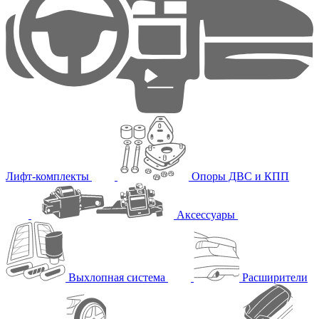
Лифт-комплекты
Опоры ДВС и КПП
Аксессуары
Выхлопная система
Расширители